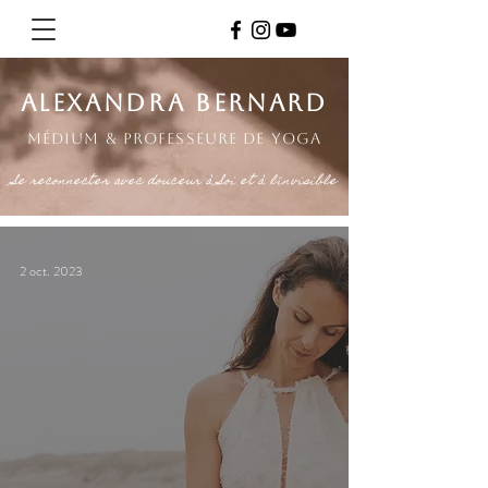
alexandra bernarD
Médium & professeure de yoga
Se reconnecter avec douceur à Soi et à l'invisible
2 oct. 2023