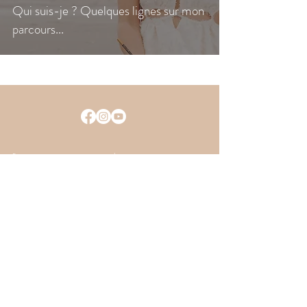
Qui suis-je ? Quelques lignes sur mon
parcours...
Retrouvons-nous aussi sur les
réseaux sociaux et dans votre boite
mail...
Je m'inscris