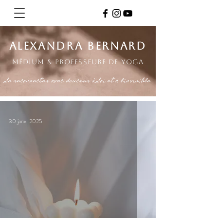
alexandra bernarD
Médium & professeure de yoga
Se reconnecter avec douceur à Soi et à l'invisible
30 janv. 2025