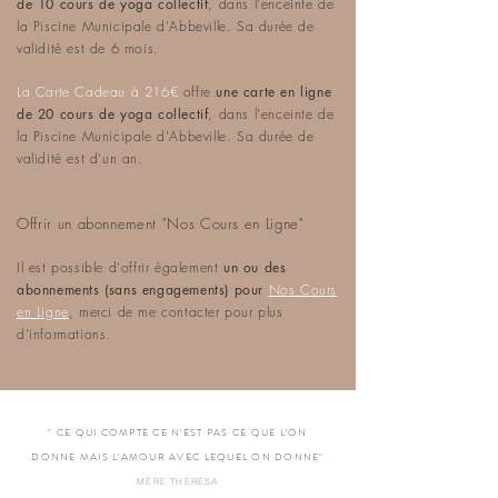
de 10 cours de yoga collectif
, dans l'enceinte de
la Piscine Municipale d'Abbeville. Sa durée de
validité est de 6 mois.
La Carte Cadeau à 216€
offre
une carte en ligne
de 20 cours de yoga collectif
, dans l'enceinte de
la Piscine Municipale d'Abbeville. Sa durée de
validité est d'un an.
Offrir un abonnement "Nos Cours en Ligne"
Il est possible d'offrir éga
lement
un ou des
abonne
ments (sans engagements) pour
Nos Cours
en Ligne
, merci de me contacter pour plus
d'informations.
" CE QUI COMPTE CE N'EST PAS CE QUE L'ON
DONNE MAIS L'AMOUR AVEC LEQUEL ON DONNE"
MÈRE THERESA