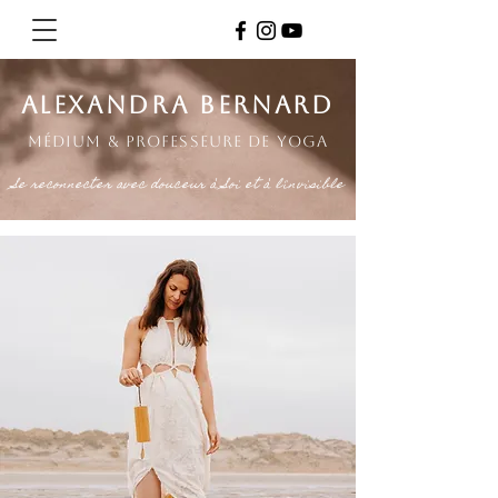
alexandra bernarD
Médium & professeure de yoga
Se reconnecter avec douceur à Soi et à l'invisible