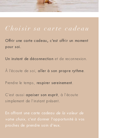
Choisir sa carte cadeau
Offrir une carte cadeau
,
c'est offrir un moment
pour soi.
Un instant de déconnection
et de reconnexion.
À l'écoute de soi,
aller à son propre rythme
.
Prendre le temps,
respirer sereinement
.
C'est aussi
apaiser son esprit
, à l'écoute
simplement de l'instant présent.
En offrant une carte cadeau
de la valeur de
votre choix
, c'est donner l'opportunité à vos
proches de prendre soin d'eux.