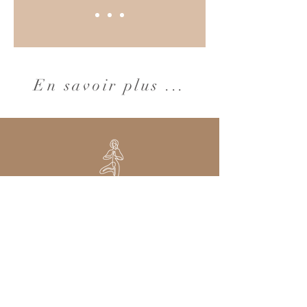
En savoir plus ...
COURS COLLECTIFS
cours
Connaître le planning des
collectifs
futurs ateliers
et des
en Baie
de Somme, sur Abbeville, le Crotoy,
Quend-Plage-les-Pins...
Informations.
Réservation en ligne
.