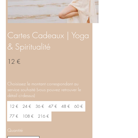
Cartes Cadeaux | Yoga
& Spiritualité
12 €
Choisissez le montant correspondant au
service souhaité (vous pouvez retrouver le
détail ci-dessus)
12 €
24 €
36 €
47 €
48 €
60 €
77 €
108 €
216 €
Quantité