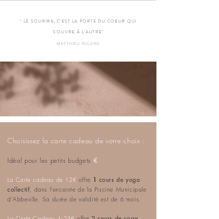
" LE SOURIRE, C'EST LA PORTE DU COEUR QUI
S'OUVRE À L'AUTRE"
MATTHIEU RICARD
Choisissez la carte cadeau de vot
re choix :
Idéal pour les petits budget
s
€
La C
arte cadeau de 12€
offre
1
c
ours de yoga
collectif
, dans l'enceinte de la Piscine Municipale
d'Abbeville. Sa d
urée de valid
ité est de 6 mois.
La Carte Cadeau à 24€
offre
2 cours de yoga