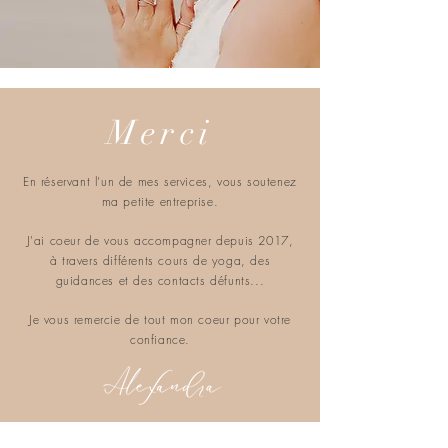
Merci
En réservant l'un de mes services, vous soutenez
ma petite entreprise.
J'ai coeur de vous accompagner depuis 2017,
à travers différents cours de yoga, des
guidances et des contacts défunts...
Je vous remercie de tout mon coeur pour votre
confiance.