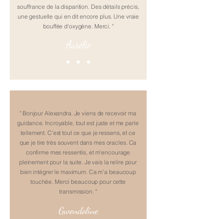
souffrance de la disparition. Des détails précis,
une gestuelle qui en dit encore plus. Une vraie
bouffée d'oxygène. Merci. "
Aurélie
" Bonjour Alexandra. Je viens de recevoir ma
guidance. Incroyable, tout est juste et me parle
tellement. C'est tout ce que je ressens, et ce
que je tire très souvent dans mes oracles. Ca
confirme mes ressentis, et m'encourage
pleinement pour la suite. Je vais la relire pour
bien intégrer le maximum. Ca m'a beaucoup
touchée. Merci beaucoup pour cette
transmission. "
Gwendoline